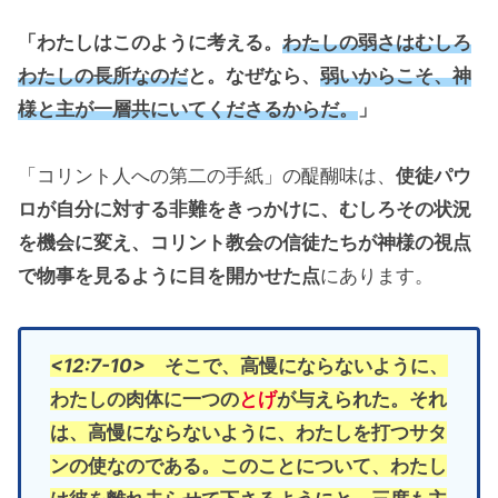
「わたしはこのように考える。
わたしの弱さはむしろ
わたしの長所なのだ
と。なぜなら、
弱いからこそ、神
様と主が一層共にいてくださるからだ。
」
「コリント人への第二の手紙」の醍醐味は、
使徒パウ
ロが自分に対する非難をきっかけに、むしろその状況
を機会に変え、コリント教会の信徒たちが神様の視点
で物事を見るように目を開かせた点
にあります。
<12:7-10>
そこで、高慢にならないように、
わたしの肉体に一つの
とげ
が与えられた。それ
は、高慢にならないように、わたしを打つサタ
ンの使なのである。このことについて、わたし