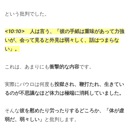
という批判でした。
<10:10>
人は言う、「彼の手紙は重味があって力強
いが、会って見ると外見は弱々しく、話はつまらな
い」。
これは、あまりにも
衝撃的な内容
です。
実際にパウロは何度も
投獄され、鞭打たれ、生きてい
るのが不思議なほど体力は極端に消耗していました。
そんな
彼を慰めたり労ったりするどころか、「体が虚
弱だ、弱々しい」
と批判します。