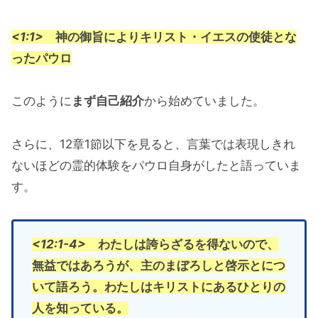
<1:1>
神の御旨によりキリスト・イエスの使徒とな
ったパウロ
このように
まず自己紹介
から始めていました。
さらに、12章1節以下を見ると、言葉では表現しきれ
ないほどの霊的体験をパウロ自身がしたと語っていま
す。
<12:1-4>
わたしは誇らざるを得ないので、
無益ではあろうが、主のまぼろしと啓示とにつ
いて語ろう。わたしはキリストにあるひとりの
人を知っている。