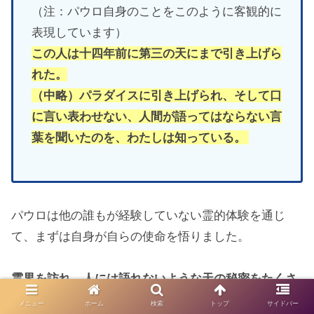
（注：パウロ自身のことをこのように客観的に
表現しています）
この人は十四年前に第三の天にまで引き上げら
れた。
（中略）パラダ
イスに引き上げられ、そして口
に言い表わせない、人間が語ってはならない言
葉を聞いたのを、わたしは知っている。
パウロは他の誰もが経験していない霊的体験を通じ
て、まずは自身が自らの使命を悟りました。
霊界を訪れ、人には語れないような天の秘密をたくさ
ん聞きました。
メニュー
ホーム
検索
トップ
サイドバー