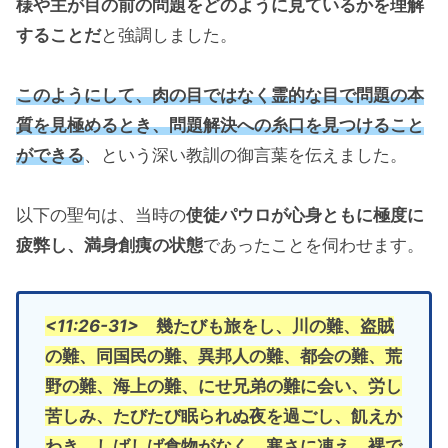
様や主が
目の前の問題を
どのように見ているかを理解
することだ
と強調しました。
このようにして、肉の目ではなく霊的な目で問題の本
質を見極めるとき、問題解決への糸口を見つけること
ができる
、という深い教訓の御言葉を伝えました。
以下の聖句は、当時の
使徒パウロが心身ともに極度に
疲弊し、満身創痍の状態
であったことを伺わせます。
<11:26-31>
幾たびも旅をし、川の難、盗賊
の難、同国民の難、異邦人の難、都会の難、荒
野の難、海上の難、にせ兄弟の難に会い、労し
苦しみ、たびたび眠られぬ夜を過ごし、飢えか
わき、しばしば食物がなく、寒さに凍え、裸で