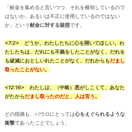
「献金を集めると言いつつ、それを横領しているので
はないか。あるいは不正に使用しているのではない
か」という
献金に対する疑惑
です。
<7:2>
どうか、わたしたちに心を開いてほしい。わ
たしたちは、だれにも不義をしたことがなく、だれを
も破滅におとしいれたことがなく、だれからも
だまし
取ったことがない
。
<12:16>
わたしは、（中略）悪がしこくて、あなた
がたから
だまし取ったのだと、人は言う。
どの指摘も、パウロにとっては
心をえぐられるような
衝撃
であったことでしょう。