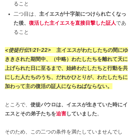
ること
二つ目は、
主イエスが十字架につけられ亡くなっ
た後、
復活した主イエスを直接目撃した証人
であ
ること
<使徒行伝1:21-22>
主イエスがわたしたちの間にゆ
ききされた期間中、（中略）わたしたちを離れて天に
上げられた日に至るまで、始終わたしたちと行動を共
にした人たちのうち、だれかひとりが、わたしたちに
加わって主の復活の証人にならねばならない。
ところで、
使徒パウロは、イエスが生きていた時にイ
エスとその弟子たちを
迫害
していました
。
そのため、この二つの条件を満たしていませんでし