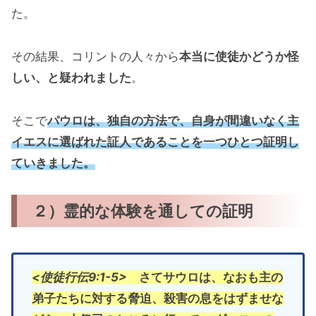
た。
その結果、コリントの人々から
本当に使徒かどうか怪
しい、と疑われました
。
そこで
パウロは、独自の方法で、自身が間違いなく主
イエスに選ばれた証人であることを一つひとつ証明し
ていきました。
２）霊的な体験を通しての証明
<使徒行伝9:1-5>
さてサウロは、なおも主の
弟子たちに対する脅迫、殺害の息をはずませな